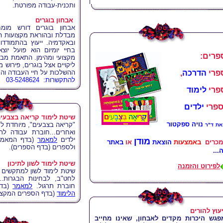
ותכנית-עבודה מפורטת.
אבחון בוגרים
אבחון בוגרים דורש מומח
מבדלת ובהוראת מקצועות הלי
ובאקדמיה. ייעוץ בהתמודד
בחיי יומיום הוא פועל יוצ
פרים:
מקצועי ומהימן. התאמת מבחנ
ליקויים אצל בוגרים, פירוש 
פרי
הדרכה
,
ההשלכות על חיי העבודה וה
להתקשרות: 03-5248624
פרי
לימוד
ספרי
ילדים
שיטת לימוד קריאה בצבעי
נויה ספקטור
"קריאה בצבעים", מיוחדת למ
את
ד"ר
ואחרים...חוברת עבודה לת
ילדים
למאמר
(
בדף המאמר
מודן
מכרים
באמצעות
הוצאת
או
באתר
ולספרים (
בדף הספרים
).
...
שיטת לימוד לשון לתיכון
לפירוט והזמנה
שיטת לימוד לשון למתקשים ל
לחט"ב, לבחינות הבגרות..
חוברת תרגול.
ל
מאמר
(בד
הלימוד
(בדף הספרים המקצוע
יעוץ להורים
פגש היכרות מקדים לאבחון, שאינו מחייב