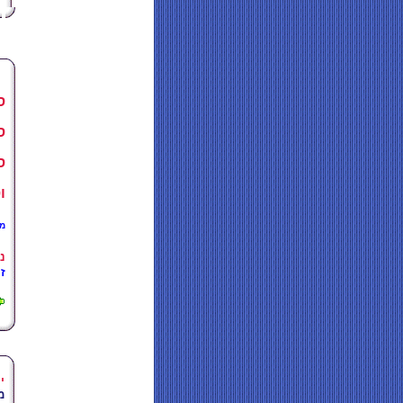
ס
ס
ס
ו
מ
נ
זה
י
מ