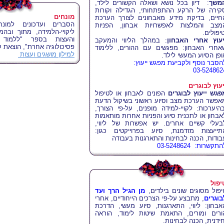
משך
: דיון בכל נושא ושאלה הקשורים לילד,
קירה של הרקע ההתפתחותי, הגדילה וקורות
מונחים
חיים, בדיקת מידע מאבחונים לצורך הערכת
הסברים ועדכונים למונ
מצב והמלצות לאפשרויות אבחון, הפניות
ליקויי-הלמידה, מתוך ובהמ
טיפולים.
והעצות בספר "ללמוד מ
יעוץ
אחרי האבחון
: במהלך הליווי והמעקב
פסיכולוגיה אחרת", הוצאת 
אחרי האבחון: מפגשים עם ההורים, ללימוד
למילון מושגים ועצות
ופן הסיוע המעשי לילד.
הסבר נוסף ולקביעת מפגש ייעוץ:
03-524862
יעוץ לבוגרים
פגש ייעוץ לבוגרים
הפונים לאבחון או לטיפול
אפשר הערכת מצב וסיוע ראשוני בשיקול הדעת
בהיערכות: לקויי-למידה מופנים, על-פי הצורך,
אבחון או לתכנית סיוע והפניות אחרות מותאמות
בעלי קשיים אחרים. יש אפשרות של ליווי,
תייעצות מזדמנת, סיוע בפרוייקטים כגון:
בודות, הכנה לבחינות והתארגנות בעבודה
תקשרות: 03-5248624
יפול
יפול מסוגים שונים בילדים,
מן
הגיל הרך ועד
בוגרים
, מתבצע על-פי הצרכים הייחודיים, אחרי
אבחון: ליווי, התארגנות, סיוע מעשי, הדרכת
ורים ומורים, התאמת שיטות לימוד, הוראה
חידנית, הכנה לבחינות.