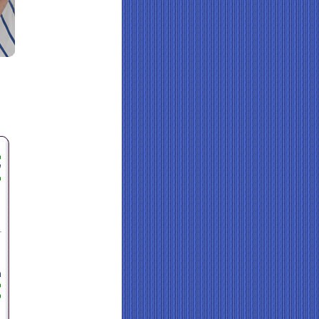
נ
ע
מ