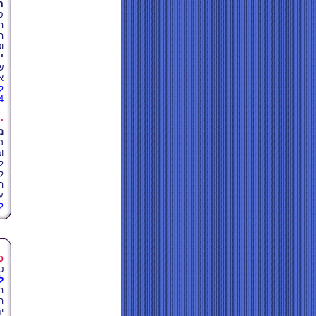
ה
ס
ה
ה
ו
י
ש
א
ל
4
י
מ
מ
ו
ל
ל
ה
ע
לה
ט
ט
ל
ה
ה
י