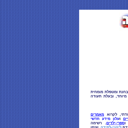
חנת ומטפלת מומחית
ך מיוחד, ובעלת תעודה
דתי, לקרוא
מאמרים
ים
ו
עלון מידע חדשי
ספרי-ילדים
. רשימה
בדף
ליקויי-למידה
. שימו