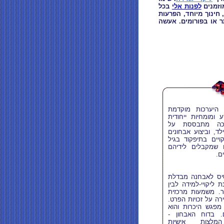
וזמנים
לפנות אלי
בכל
 חינוך מיוחד, הפרעות
ר או בפורומים. אעשה
היערכות מוקדמת
 ומומחיות ייחודית
כה מתבססת על
ד, וביצוע אבחונים
ויים בתיפקוד בגיל
 שמקבלים לידיהם
ם.
בסיס לאבחנה מבדלת
ליקויי-למידה לבין
ר. משמעות מרכזית
רה על זכויות הפרט.
מפגש היכרות והוא
. בדוח האבחון -
מלצות אישיות