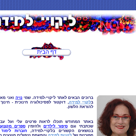
דף הבית
ברוכים הבאים לאתר ליקויי-למידה. שמי
נויה
ואני
מאב
ב
לקויי למידה
, דוקטור
לפסיכולוגיה חינוכית - חינו
להוראת הלשון.
באתר המחודש תוכלו לראות פרטים עלי ועל עבו
שכתבתי וגם
סיפור לילדים
ולהזמין
ספרים מקצועי
בנושאים הקשורים בלקויי-למידה,
חוברות לימוד
ו
מפורטת של
לקויות למידה
והתאמת טיפולים מוצעים 