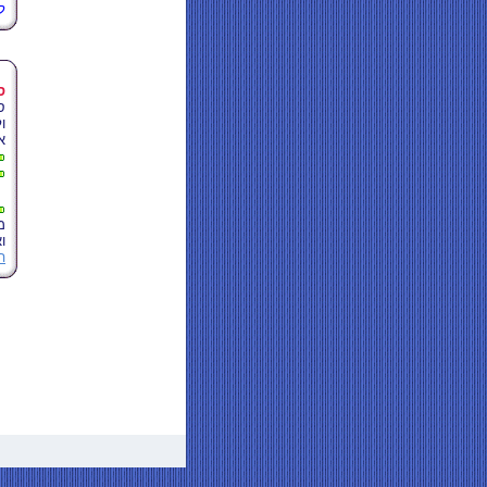
לה
ס
ס
ו
א
מ
ו
ה