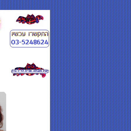
ייעוץ ואבחון- פנייה לד"ר נויה