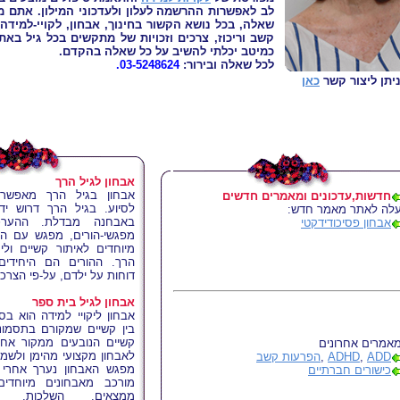
לב לאפשרות ההרשמה לעלון ולעדכוני המילון. אתם מ
שאלה, בכל נושא הקשור בחינוך, אבחון, לקויי-למידה,
קשב וריכוז, צרכים וזכויות של מתקשים בכל גיל באת
כמיטב יכלתי להשיב על כל שאלה בהקדם.
לכל שאלה ובירור:
03-5248624.
יתן ליצור קשר
כאן
אבחון לגיל הרך
אבחון בגיל הרך מאפשר 
חדשות,עדכונים ומאמרים חדשים
לסיוע. בגיל הרך דרוש ידע
לה לאתר מאמר חדש:
באבחנה מבדלת. ההער
אבחון פסיכודידקטי
מפגשי-הורים, מפגש עם היל
מיוחדים לאיתור קשיים וליק
הרך. ההורים הם היחידים
דוחות על ילדם, על-פי הצרכי
אבחון לגיל בית ספר
אבחון ליקויי למידה הוא 
בין קשיים שמקורם בתסמונת 
קשיים הנובעים ממקור אח
אמרים אחרונים
לאבחון מקצועי מהימן ולשמי
ADD
,
ADHD
,
הפרעות קשב
מפגש האבחון נערך אחרי 
כישורים חברתיים
מורכב מאבחונים מיוחדים
ממצאים, השלכות, ה